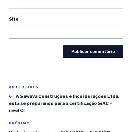
Site
Navegação
ANTERIORES
Post
de
anterior
A Sawaya Construções e Incorporações Ltda.
Post
esta se preparando para a certificação SiAC –
nível C!
PRÓXIMO
Próximo
post