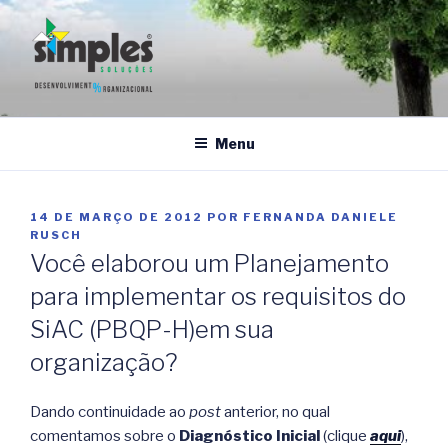
Pular
para
o
conteúdo
SIMPLES SOLUÇÕES
Gestão da qualidade e Sustentabilidade
Menu
PUBLICADO
14 DE MARÇO DE 2012
POR
FERNANDA DANIELE
EM
RUSCH
Você elaborou um Planejamento
para implementar os requisitos do
SiAC (PBQP-H)em sua
organização?
Dando continuidade ao
post
anterior, no qual
comentamos sobre o
Diagnóstico Inicial
(clique
aqui
),