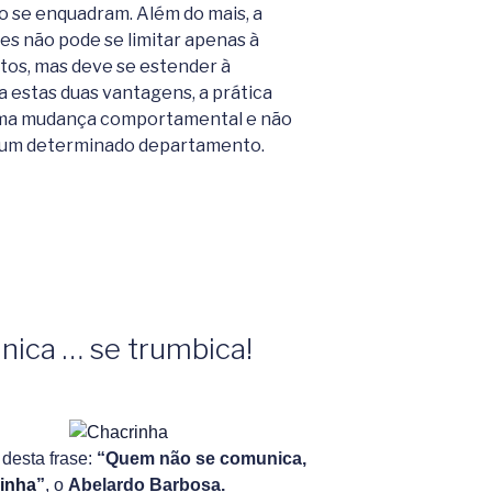
o se enquadram. Além do mais, a
es não pode se limitar apenas à
tos, mas deve se estender à
a estas duas vantagens, a prática
uma mudança comportamental e não
e um determinado departamento.
s?
ica … se trumbica!
 desta frase:
“Quem não se comunica,
inha
”
, o
Abelardo Barbosa.