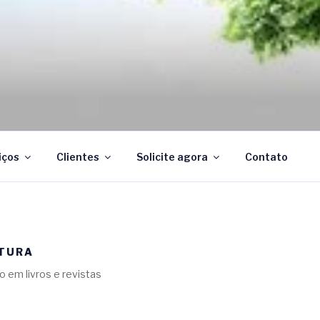
SOLUÇÕES
abilidade
iços
Clientes
Solicite agora
Contato
ITURA
 em livros e revistas