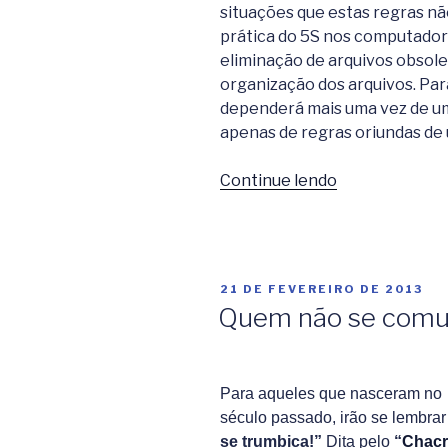
situações que estas regras nã
prática do 5S nos computador
eliminação de arquivos obsole
organização dos arquivos. Par
dependerá mais uma vez de 
apenas de regras oriundas d
Continue lendo
“Como
fazer
o
5S
nos
PUBLICADO
21 DE FEVEREIRO DE 2013
Computadore
EM
Quem não se comun
(Por
Haroldo
Ribeiro)”
Para aqueles que nasceram no
século passado, irão se lembrar
se trumbica!”
Dita pelo
“
Chacr