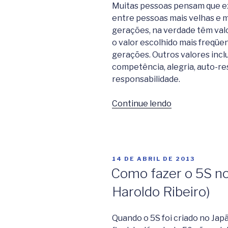
Muitas pessoas pensam que e
entre pessoas mais velhas e m
gerações, na verdade têm valo
o valor escolhido mais freqü
gerações. Outros valores inclu
competência, alegria, auto-res
responsabilidade.
Continue lendo
“10
Princípios
para
Trabalhar
com
PUBLICADO
14 DE ABRIL DE 2013
Várias
EM
Como fazer o 5S n
Gerações
Haroldo Ribeiro)
(Fonte:
www.metodo.sr
Quando o 5S foi criado no Jap