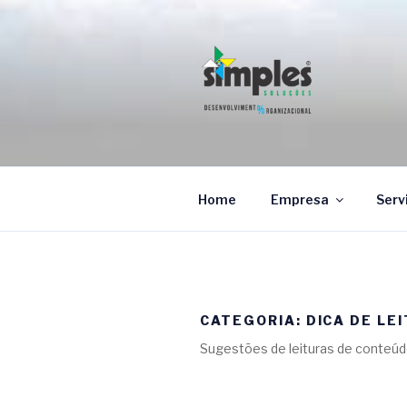
Pular
para
o
conteúdo
SIMPLES 
Gestão da qualidade e Sustent
Home
Empresa
Serv
CATEGORIA: DICA DE LE
Sugestões de leituras de conteúdo