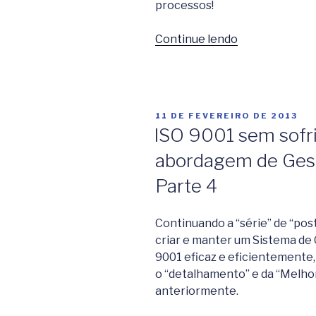
processos!
Continue lendo
“Delegacia
Seccional
de
Polícia
de
PUBLICADO
11 DE FEVEREIRO DE 2013
Avaré
EM
ISO 9001 sem sof
conquista
abordagem de Gest
a
recertificação
Parte 4
da
norma
Continuando a “série” de “post
ISO
criar e manter um Sistema de
9001!”
9001 eficaz e eficientemente,
o “detalhamento” e da “Melhor
anteriormente.