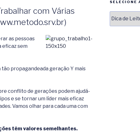
SELECIONE 
Trabalhar com Várias
Selecione
ww.metodo.srv.br)
assunto
–
postagens
erar as pessoas
a eficaz sem
 tão propagandeada geração Y mais
bre conflito de gerações podem ajudá-
ipos e se tornar um líder mais eficaz
dades. Vamos olhar para cada uma com
ções têm valores semelhantes.