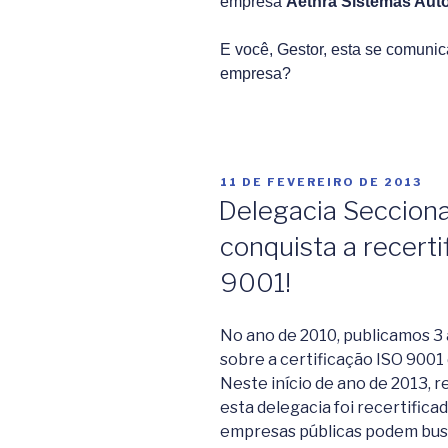
empresa
Aethra Sistemas Aut
E você, Gestor, esta se comuni
empresa?
PUBLICADO
11 DE FEVEREIRO DE 2013
EM
Delegacia Seccional
conquista a recert
9001!
No ano de 2010, publicamos 3 
sobre a certificação ISO 9001
Neste início de ano de 2013,
esta delegacia foi recertific
empresas públicas podem bus