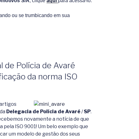
omotivos S/A
, clique
aqui
para acessá-lo.
cando ou se trumbicando em sua
 de Polícia de Avaré
ificação da norma ISO
artigos
 da
Delegacia de Polícia de Avaré
/
SP
.
 recebemos novamente a notícia de que
ada pela ISO 9001! Um belo exemplo que
car um modelo de gestão dos seus