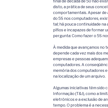
final de década de 50 não exi
disto, a prática de seus conceit
comportamentais. Apesar de 
do 5S nos computadores, exis
tal; há pouca continuidade na
pífios e incapazes de formar u
pergunta: Como fazer o 5S n
À medida que avançamos no t
depende cada vez mais dos me
empresas e pessoas adequam a
computadores. A conseqüênci
memória dos computadores e s
na localização de um arquivo.
Algumas iniciativas têm sido c
Informação (T&I), como a limi
eletrônicos e a exclusão de 
tempo. O problema é a necessi