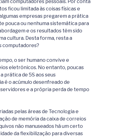
stiam computadores pessoais. Por conta
os ficou limitada às coisas físicas e
algumas empresas pregarem a prática
te pouca ou nenhuma sistemática para
 abordagem e os resultados têm sido
ma cultura. Desta forma, resta a
os computadores?
empo, o ser humano convive e
ios eletrônicos. No entanto, poucas
 prática de 5S aos seus
a é o acúmulo desenfreado de
ervidores e a própria perda de tempo
riadas pelas áreas de Tecnologia e
tação de memória da caixa de correios
arquivos não manuseados há um certo
dade da flexibilização para diversas