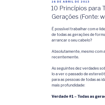
PUBLICADO
16 DE ABRIL DE 2013
EM
10 Princípios para 
Gerações (Fonte: w
É possível trabalhar com e lid
de todas as gerações de form
arrancar o seu cabelo?
Absolutamente, mesmo com a
recentemente.
As seguintes dez verdades so
lo a ver o passado de estereót
para as pessoas de todas as i
mais profundidade:
Verdade #1 – Todas as gera