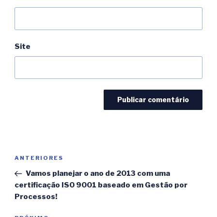
Site
Navegação
ANTERIORES
Post
de
anterior
Vamos planejar o ano de 2013 com uma
Post
certificação ISO 9001 baseado em Gestão por
Processos!