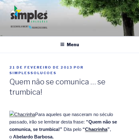
Pular
para
o
conteúdo
SIMPLES SOLUÇÕES
Gestão da qualidade e Sustentabilidade
Menu
PUBLICADO
21 DE FEVEREIRO DE 2013
POR
EM
SIMPLESSOLUCOES
Quem não se comunica … se
trumbica!
Para aqueles que nasceram no século
passado, irão se lembrar desta frase:
“Quem não se
comunica, se trumbica!”
Dita pelo
“
Chacrinha
”
,
o
Abelardo Barbosa.